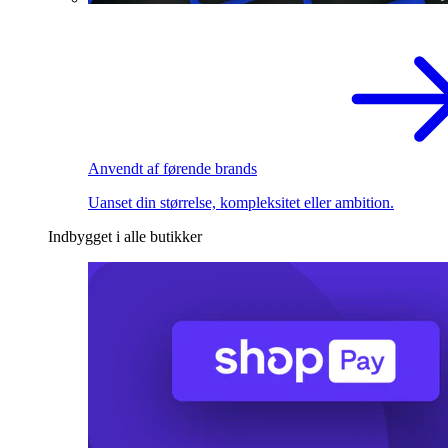
Anvendt af førende brands
Uanset din størrelse, kompleksitet eller ambition.
Indbygget i alle butikker