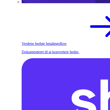
Verdens bedste betalingsflow
Dokumenteret til at konvertere bedre.