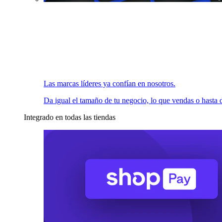
Las marcas líderes ya confían en nosotros.
Da igual el tamaño de tu negocio, lo que vendas o hasta d
Integrado en todas las tiendas