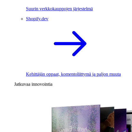
Suurin verkkokauppojen järjestelmä
Shopify.dev
Kehittäjän oppaat, komentoliittymä ja paljon muuta
Jatkuvaa innovointia