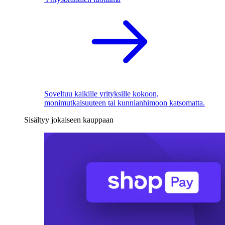
Soveltuu kaikille yrityksille kokoon,
monimutkaisuuteen tai kunnianhimoon katsomatta.
Sisältyy jokaiseen kauppaan