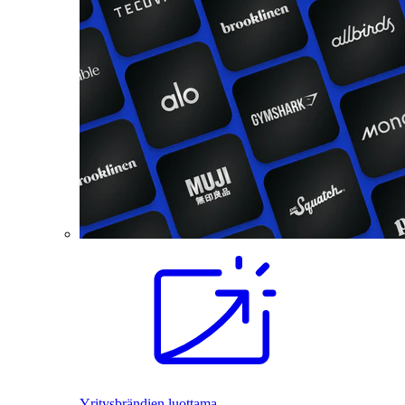
Yritysbrändien luottama