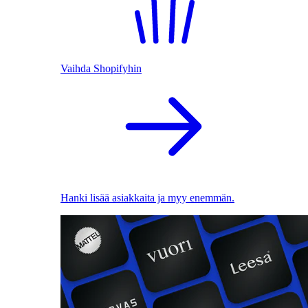
Vaihda Shopifyhin
Hanki lisää asiakkaita ja myy enemmän.