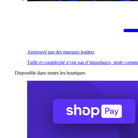
Approuvé par des marques leaders
Taille et complexité n’ont pas d’importance, seule compte
Disponible dans toutes les boutiques