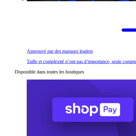
Approuvé par des marques leaders
Taille et complexité n’ont pas d’importance, seule compte
Disponible dans toutes les boutiques