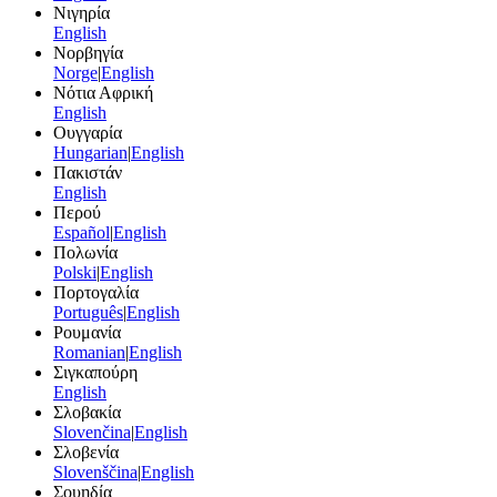
Νιγηρία
English
Νορβηγία
Norge
|
English
Νότια Αφρική
English
Ουγγαρία
Hungarian
|
English
Πακιστάν
English
Περού
Español
|
English
Πολωνία
Polski
|
English
Πορτογαλία
Português
|
English
Ρουμανία
Romanian
|
English
Σιγκαπούρη
English
Σλοβακία
Slovenčina
|
English
Σλοβενία
Slovenščina
|
English
Σουηδία