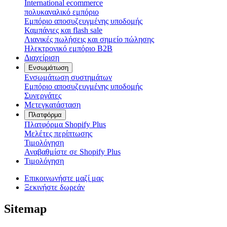
International ecommerce
πολυκαναλικό εμπόριο
Εμπόριο αποσυζευγμένης υποδομής
Καμπάνιες και flash sale
Λιανικές πωλήσεις και σημείο πώλησης
Ηλεκτρονικό εμπόριο B2B
Διαχείριση
Ενσωμάτωση
Ενσωμάτωση συστημάτων
Εμπόριο αποσυζευγμένης υποδομής
Συνεργάτες
Μετεγκατάσταση
Πλατφόρμα
Πλατφόρμα Shopify Plus
Μελέτες περίπτωσης
Τιμολόγηση
Αναβαθμίστε σε Shopify Plus
Τιμολόγηση
Επικοινωνήστε μαζί μας
Ξεκινήστε δωρεάν
Sitemap