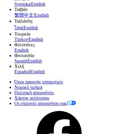
Svenska
|
English
Ταϊβάν
繁體中文
|
English
Ταϊλάνδη
ไทย
|
English
Τουρκία
Türkçe
|
English
Φιλιππίνες
English
Φινλανδία
Suomi
|
English
Χιλή
Español
|
English
Όροι παροχής υπηρεσιών
Νομικό τμήμα
Πολιτική απορρήτου
Χάρτης ιστότοπου
Οι επιλογές απορρήτου σας