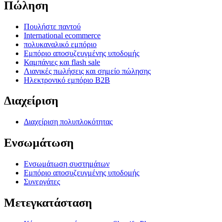
Πώληση
Πουλήστε παντού
International ecommerce
πολυκαναλικό εμπόριο
Εμπόριο αποσυζευγμένης υποδομής
Καμπάνιες και flash sale
Λιανικές πωλήσεις και σημείο πώλησης
Ηλεκτρονικό εμπόριο B2B
Διαχείριση
Διαχείριση πολυπλοκότητας
Ενσωμάτωση
Ενσωμάτωση συστημάτων
Εμπόριο αποσυζευγμένης υποδομής
Συνεργάτες
Μετεγκατάσταση