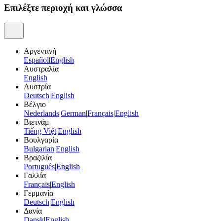
Επιλέξτε περιοχή και γλώσσα
Αργεντινή
Español
|
English
Αυστραλία
English
Αυστρία
Deutsch
|
English
Βέλγιο
Nederlands
|
German
|
Français
|
English
Βιετνάμ
Tiếng Việt
|
English
Βουλγαρία
Bulgarian
|
English
Βραζιλία
Português
|
English
Γαλλία
Français
|
English
Γερμανία
Deutsch
|
English
Δανία
Dansk
|
English