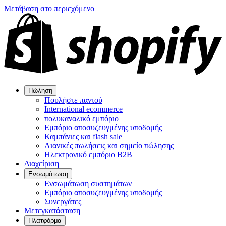
Μετάβαση στο περιεχόμενο
Πώληση
Πουλήστε παντού
International ecommerce
πολυκαναλικό εμπόριο
Εμπόριο αποσυζευγμένης υποδομής
Καμπάνιες και flash sale
Λιανικές πωλήσεις και σημείο πώλησης
Ηλεκτρονικό εμπόριο B2B
Διαχείριση
Ενσωμάτωση
Ενσωμάτωση συστημάτων
Εμπόριο αποσυζευγμένης υποδομής
Συνεργάτες
Μετεγκατάσταση
Πλατφόρμα