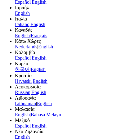
Español
|
English
Ισραήλ
English
Ιταλία
Italiano
|
English
Καναδάς
English
|
Français
Κάτω Χώρες
Nederlands
|
English
Κολομβία
Español
|
English
Κορέα
한국어
|
English
Κροατία
Hrvatski
|
English
Λευκορωσία
Russian
|
English
Λιθουανία
Lithuanian
|
English
Μαλαισία
English
|
Bahasa Melayu
Μεξικό
Español
|
English
Νέα Ζηλανδία
English