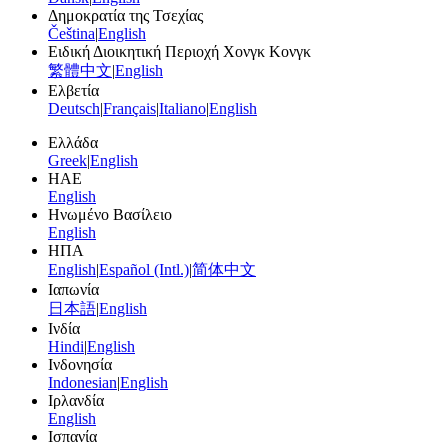
Δημοκρατία της Τσεχίας
Čeština
|
English
Ειδική Διοικητική Περιοχή Χονγκ Κονγκ
繁體中文
|
English
Ελβετία
Deutsch
|
Français
|
Italiano
|
English
Ελλάδα
Greek
|
English
ΗΑΕ
English
Ηνωμένο Βασίλειο
English
ΗΠΑ
English
|
Español (Intl.)
|
简体中文
Ιαπωνία
日本語
|
English
Ινδία
Hindi
|
English
Ινδονησία
Indonesian
|
English
Ιρλανδία
English
Ισπανία