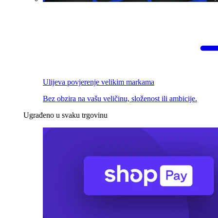
Ulijeva povjerenje velikim markama
Bez obzira na vašu veličinu, složenost ili ambicije.
Ugrađeno u svaku trgovinu