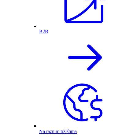
B2B
Na raznim tržištima