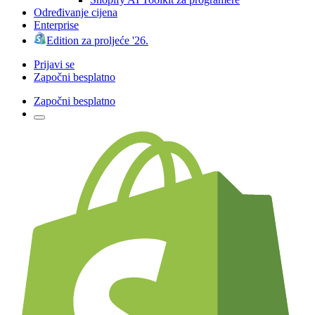
Određivanje cijena
Enterprise
Edition za proljeće '26.
Prijavi se
Započni besplatno
Započni besplatno