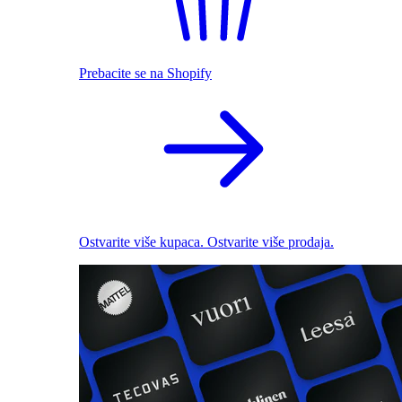
Prebacite se na Shopify
Ostvarite više kupaca. Ostvarite više prodaja.