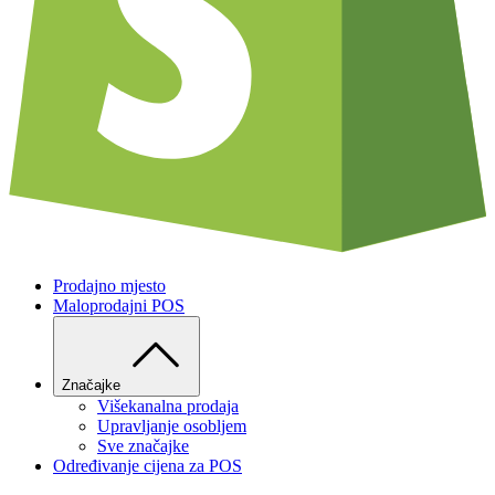
Prodajno mjesto
Maloprodajni POS
Značajke
Višekanalna prodaja
Upravljanje osobljem
Sve značajke
Određivanje cijena za POS