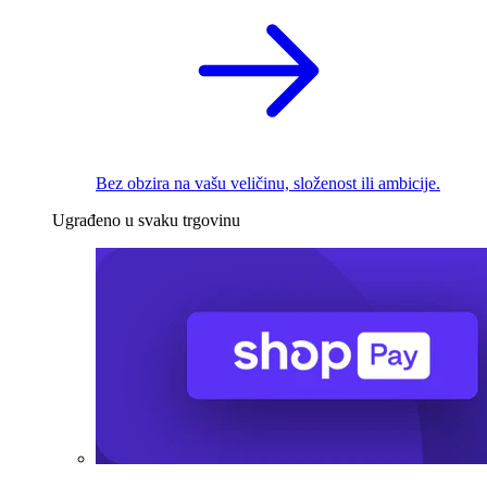
Bez obzira na vašu veličinu, složenost ili ambicije.
Ugrađeno u svaku trgovinu