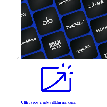
Ulijeva povjerenje velikim markama