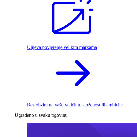
Ulijeva povjerenje velikim markama
Bez obzira na vašu veličinu, složenost ili ambicije.
Ugrađeno u svaku trgovinu