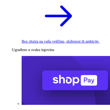
Bez obzira na vašu veličinu, složenost ili ambicije.
Ugrađeno u svaku trgovinu