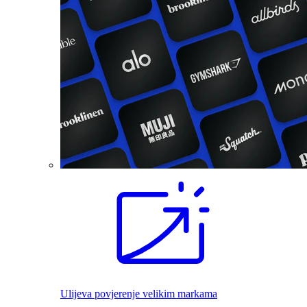
Ulijeva povjerenje velikim markama