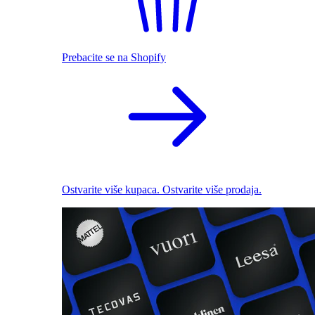
Prebacite se na Shopify
Ostvarite više kupaca. Ostvarite više prodaja.