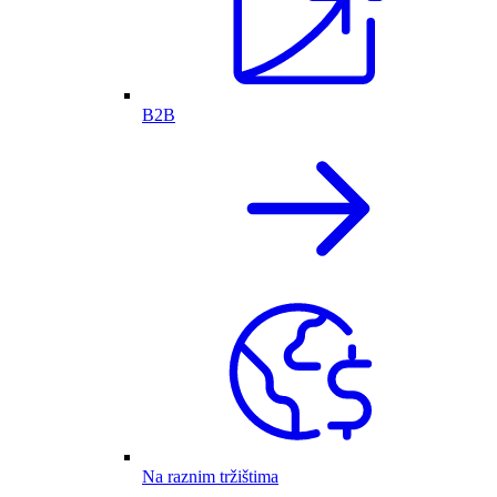
B2B
Na raznim tržištima