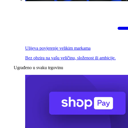
Ulijeva povjerenje velikim markama
Bez obzira na vašu veličinu, složenost ili ambicije.
Ugrađeno u svaku trgovinu