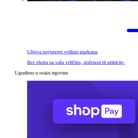
Ulijeva povjerenje velikim markama
Bez obzira na vašu veličinu, složenost ili ambicije.
Ugrađeno u svaku trgovinu