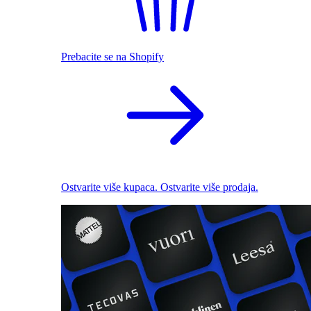
Prebacite se na Shopify
Ostvarite više kupaca. Ostvarite više prodaja.