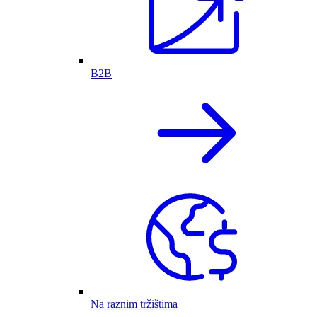
B2B
Na raznim tržištima