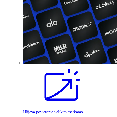
Ulijeva povjerenje velikim markama