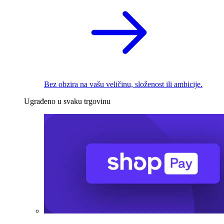
Bez obzira na vašu veličinu, složenost ili ambicije.
Ugrađeno u svaku trgovinu