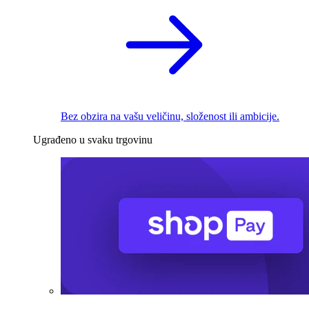
Bez obzira na vašu veličinu, složenost ili ambicije.
Ugrađeno u svaku trgovinu