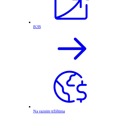
B2B
Na raznim tržištima