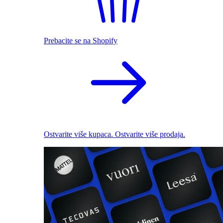
Prebacite se na Shopify
Ostvarite više kupaca. Ostvarite više prodaja.