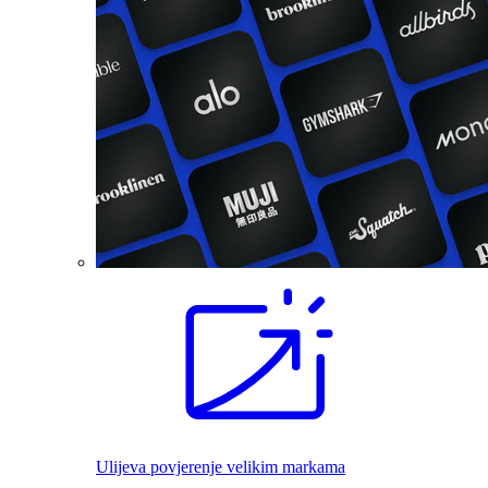
Ulijeva povjerenje velikim markama