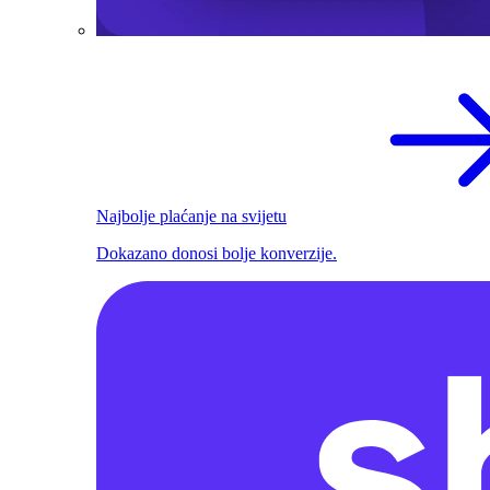
Najbolje plaćanje na svijetu
Dokazano donosi bolje konverzije.