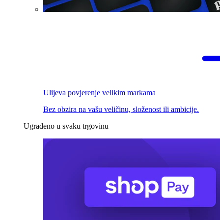
Ulijeva povjerenje velikim markama
Bez obzira na vašu veličinu, složenost ili ambicije.
Ugrađeno u svaku trgovinu