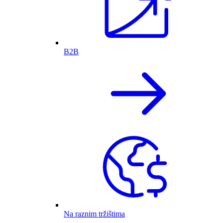
B2B
Na raznim tržištima