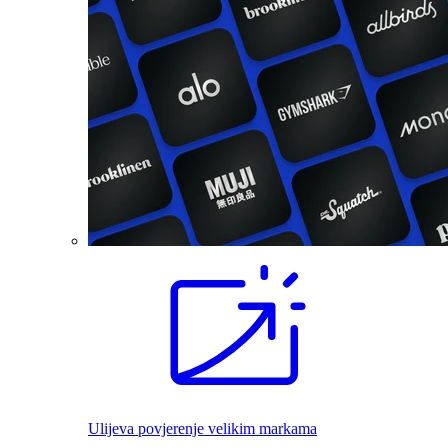
Ulijeva povjerenje velikim markama