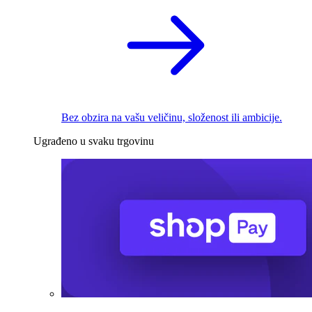
Bez obzira na vašu veličinu, složenost ili ambicije.
Ugrađeno u svaku trgovinu