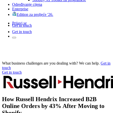
Određivanje cijena
Enterprise
Edition za proljeće '26.
Prijavi se
Get in touch
Get in touch
What business challenges are you dealing with? We can help.
Get in
touch
Get in touch
How Russell Hendrix Increased B2B
Online Orders by 43% After Moving to
Shopify