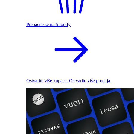
Prebacite se na Shopify
Ostvarite više kupaca. Ostvarite više prodaja.