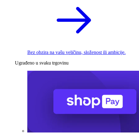
Bez obzira na vašu veličinu, složenost ili ambicije.
Ugrađeno u svaku trgovinu