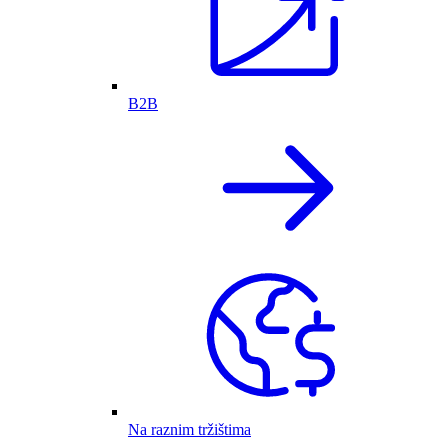
B2B
Na raznim tržištima