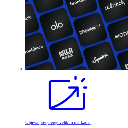
Ulijeva povjerenje velikim markama