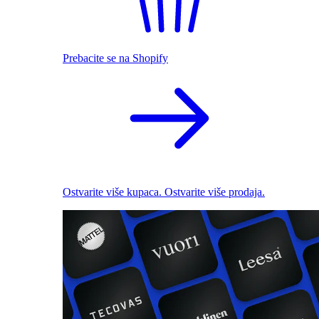
Prebacite se na Shopify
Ostvarite više kupaca. Ostvarite više prodaja.