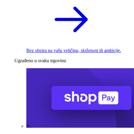
Bez obzira na vašu veličinu, složenost ili ambicije.
Ugrađeno u svaku trgovinu