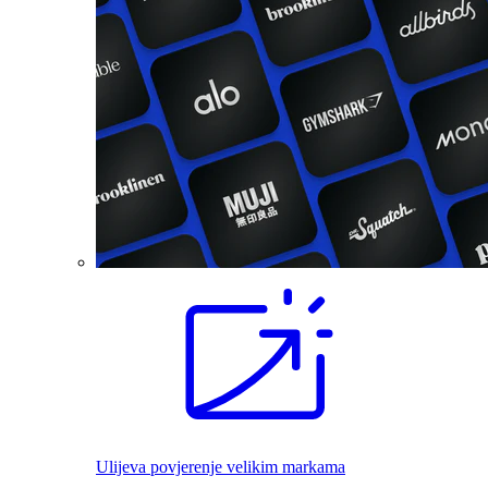
Ulijeva povjerenje velikim markama