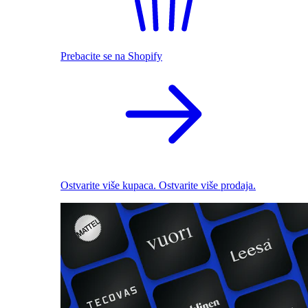
Prebacite se na Shopify
Ostvarite više kupaca. Ostvarite više prodaja.