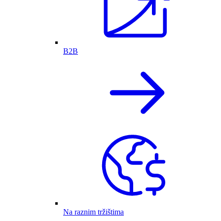
B2B
Na raznim tržištima