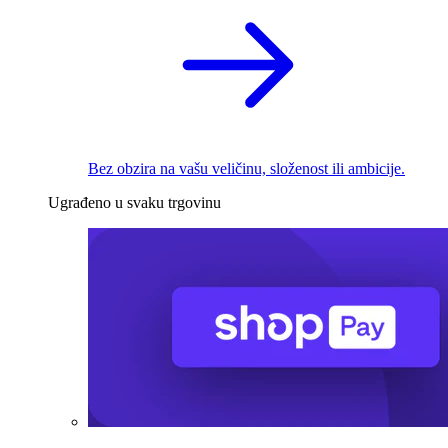
Bez obzira na vašu veličinu, složenost ili ambicije.
Ugrađeno u svaku trgovinu