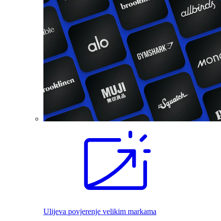
Ulijeva povjerenje velikim markama