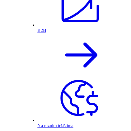
B2B
Na raznim tržištima