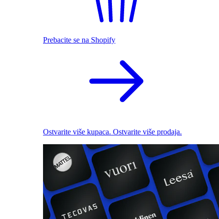
Prebacite se na Shopify
Ostvarite više kupaca. Ostvarite više prodaja.