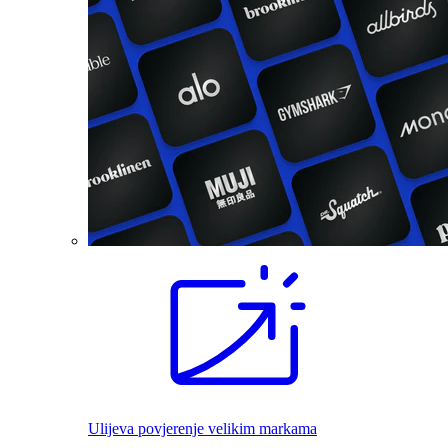
Ulijeva povjerenje velikim markama