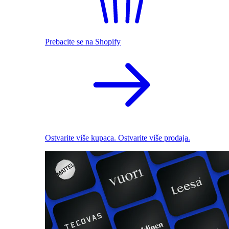
Prebacite se na Shopify
Ostvarite više kupaca. Ostvarite više prodaja.