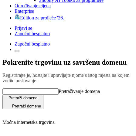
Shopify AI Toolkit za programere
Određivanje cijena
Enterprise
Edition za proljeće '26.
Prijavi se
Započni besplatno
Započni besplatno
Pokrenite trgovinu uz savršenu domenu
Registrirajte je, hostajte i upravljajte njome s istog mjesta na kojem
vodite poslovanje.
Pretraživanje domena
Pretraži domene
Pretraži domene
Moćna internetska trgovina