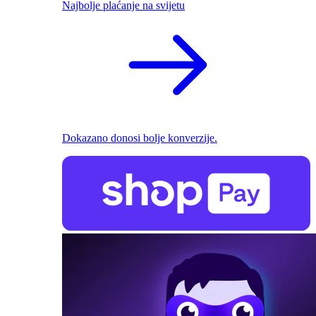
Najbolje plaćanje na svijetu
Dokazano donosi bolje konverzije.