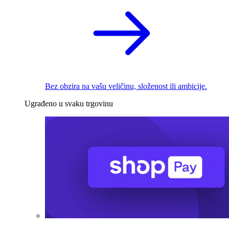
Bez obzira na vašu veličinu, složenost ili ambicije.
Ugrađeno u svaku trgovinu