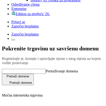
Shopify AI Toolkit za programere
Određivanje cijena
Enterprise
Edition za proljeće '26.
Prijavi se
Započni besplatno
Započni besplatno
Pokrenite trgovinu uz savršenu domenu
Registrirajte je, hostajte i upravljajte njome s istog mjesta na kojem
vodite poslovanje.
Pretraživanje domena
Pretraži domene
Pretraži domene
Moćna internetska trgovina