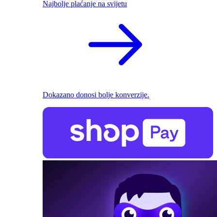
Najbolje plaćanje na svijetu
Dokazano donosi bolje konverzije.