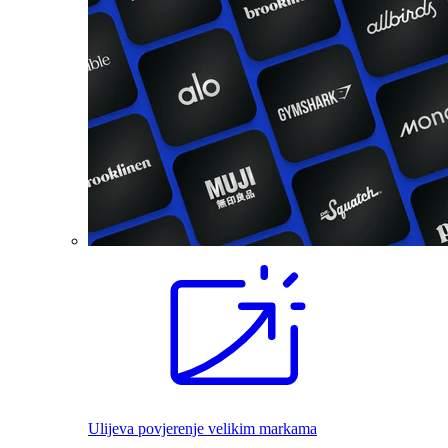
Ulijeva povjerenje velikim markama