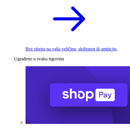
Bez obzira na vašu veličinu, složenost ili ambicije.
Ugrađeno u svaku trgovinu