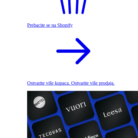
Prebacite se na Shopify
Ostvarite više kupaca. Ostvarite više prodaja.