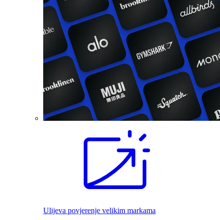
Ulijeva povjerenje velikim markama