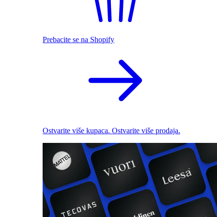
Prebacite se na Shopify
Ostvarite više kupaca. Ostvarite više prodaja.