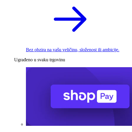
Bez obzira na vašu veličinu, složenost ili ambicije.
Ugrađeno u svaku trgovinu