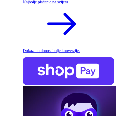
Najbolje plaćanje na svijetu
Dokazano donosi bolje konverzije.