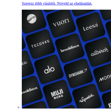
Szerezz több vásárlót. Növeld az eladásaidat.