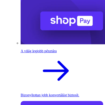
A világ legjobb pénztára
Bizonyítottan jobb konvertálást biztosít.