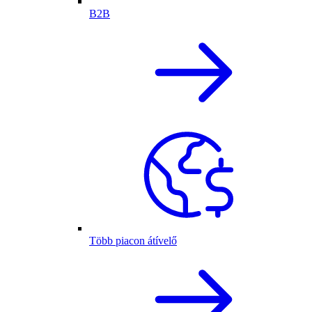
B2B
Több piacon átívelő