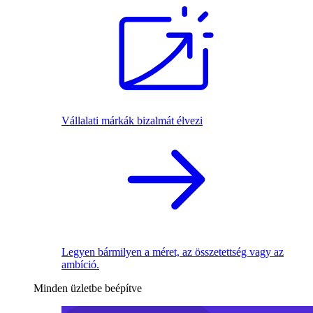
Vállalati márkák bizalmát élvezi
Legyen bármilyen a méret, az összetettség vagy az
ambíció.
Minden üzletbe beépítve