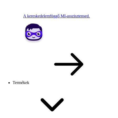
A kereskedelemfüggő MI-asszisztensed.
Termékek