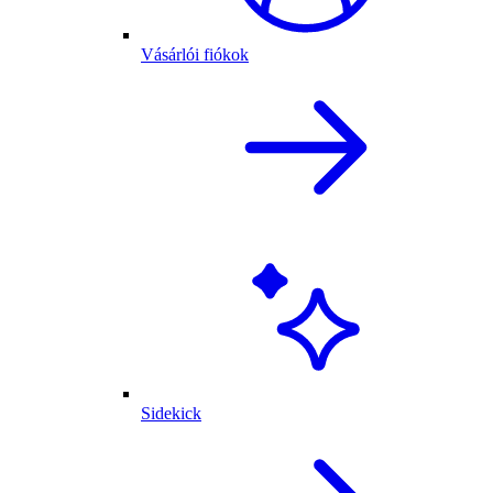
Vásárlói fiókok
Sidekick