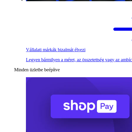
Vállalati márkák bizalmát élvezi
Legyen bármilyen a méret, az összetettség vagy az ambíc
Minden üzletbe beépítve