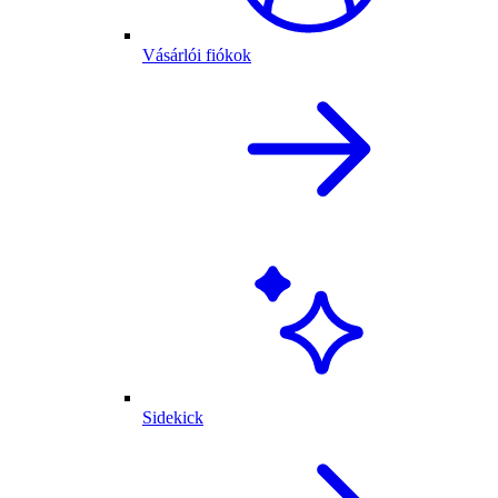
Vásárlói fiókok
Sidekick