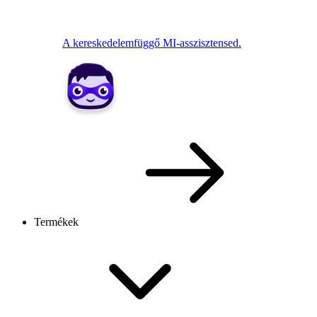
A kereskedelemfüggő MI-asszisztensed.
Termékek