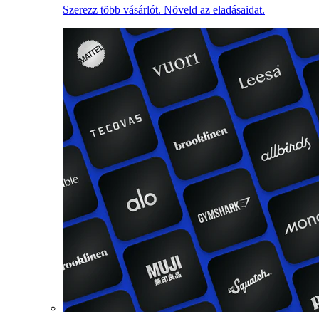
Szerezz több vásárlót. Növeld az eladásaidat.