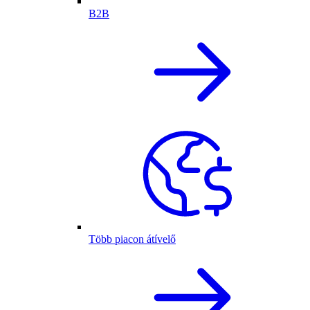
B2B
Több piacon átívelő