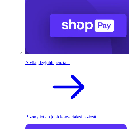
A világ legjobb pénztára
Bizonyítottan jobb konvertálást biztosít.