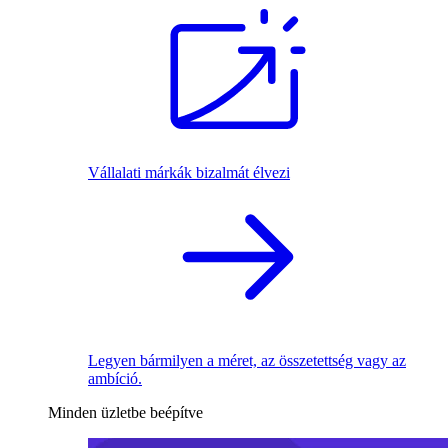
Vállalati márkák bizalmát élvezi
Legyen bármilyen a méret, az összetettség vagy az
ambíció.
Minden üzletbe beépítve