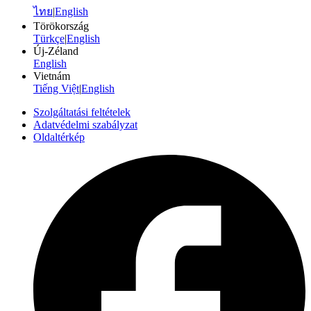
ไทย
|
English
Törökország
Türkçe
|
English
Új-Zéland
English
Vietnám
Tiếng Việt
|
English
Szolgáltatási feltételek
Adatvédelmi szabályzat
Oldaltérkép