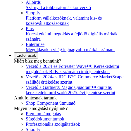
Allbirds
Szárnyal a többcsatornás konverzió
Shopify
Platform vállalkozóknak, valamint kis- és
középvállalkozásoknak
Plus
Kereskedelmi megoldás a fejlődő digitális márkák
számára
Enterprise
Megoldások a világ legnagyobb márkái számára
Erőforrások
Miért bízz meg bennünk?
Vezető a 2024-es Forrester Wave™: Kereskedelmi
megoldások B2B-k számára című jelentésben
Vezető a 2024-es IDC B2C Commerce MarketScape
szállítói értékelése szerint
Vezető a Gartner® Magic Quadrant™ digitális
kereskedelemről szóló 2025. évi jelentése szerint
Amit fontosnak tartunk
Shop Component útmutató
Milyen támogatást nyújtunk?
Prémiumtámogatás
Súgódokumentumok
Professzionális szolgáltatások
Shopify