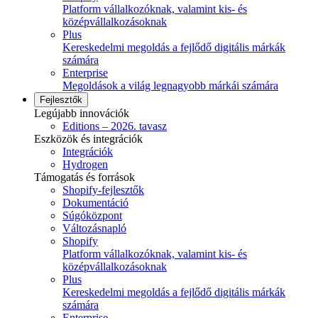
Platform vállalkozóknak, valamint kis- és
középvállalkozásoknak
Plus
Kereskedelmi megoldás a fejlődő digitális márkák
számára
Enterprise
Megoldások a világ legnagyobb márkái számára
Fejlesztők
Legújabb innovációk
Editions – 2026. tavasz
Eszközök és integrációk
Integrációk
Hydrogen
Támogatás és források
Shopify-fejlesztők
Dokumentáció
Súgóközpont
Változásnapló
Shopify
Platform vállalkozóknak, valamint kis- és
középvállalkozásoknak
Plus
Kereskedelmi megoldás a fejlődő digitális márkák
számára
Enterprise