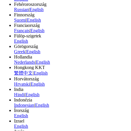
Fehéroroszország
Russian
|
English
Finnország
Suomi
|
English
Franciaország
Français
|
English
Fülöp-szigetek
English
Görögország
Greek
|
English
Hollandia
Nederlands
|
English
Hongkong KKT
繁體中文
|
English
Horvátország
Hrvatski
|
English
India
Hindi
|
English
Indonézia
Indonesian
|
English
Írország
English
Izrael
English