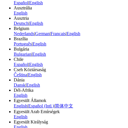
Español
|
English
Ausztrália
English
Ausztria
Deutsch
|
English
Belgium
Nederlands
|
German
|
Français
|
English
Brazília
Português
|
English
Bulgária
Bulgarian
|
English
Chile
Español
|
English
Cseh Köztársaság
Čeština
|
English
Dánia
Dansk
|
English
Dél-Afrika
English
Egyesült Államok
English
|
Español (Intl.)
|
简体中文
Egyesült Arab Emírségek
English
Egyesült Királyság
English