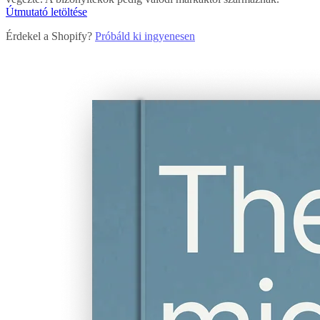
Útmutató letöltése
Érdekel a Shopify?
Próbáld ki ingyenesen