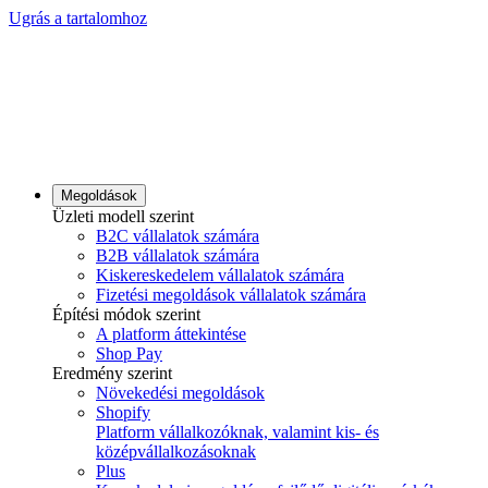
Ugrás a tartalomhoz
Megoldások
Üzleti modell szerint
B2C vállalatok számára
B2B vállalatok számára
Kiskereskedelem vállalatok számára
Fizetési megoldások vállalatok számára
Építési módok szerint
A platform áttekintése
Shop Pay
Eredmény szerint
Növekedési megoldások
Shopify
Platform vállalkozóknak, valamint kis- és
középvállalkozásoknak
Plus