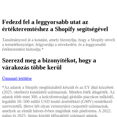
Fedezd fel a leggyorsabb utat az
értékteremtéshez a Shopify segítségével
Tanulmányozd át a kutatást, amely bizonyítja, hogy a Shopify növeli
a termelékenységet, felgyorsítja a növekedést, és a leggyorsabb
értékteremtést biztosítja.*
Szerezd meg a bizonyítékot, hogy a
várakozás többe kerül
Útmutató letöltése
*Az adatok a Shopify megbízásából készült és az EY által közzétett
(2025. októberi) kutatásból származnak. Minden érték átlagérték. Az
adatok több mint 300, a kulcsfontosságú globális piacokon működő,
legalább 50–500 millió USD bruttó áruértékkel (GMV) rendelkező
szervezettől, illetve hét olyan versenytársi csoporttól származnak,
amelyek az elmúlt három évben migráltak más platformra. A 2022.
május és 2025. június közötti időszakból származó adatok.