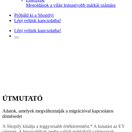
Megoldások a világ legnagyobb márkái számára
Próbáld ki a Shopifyt
Lépj velünk kapcsolatba!
Lépj velünk kapcsolatba!
ÚTMUTATÓ
Adatok, amelyek megváltoztatják a migrációval kapcsolatos
döntésedet
A Shopify kínálja a leggyorsabb értékteremtést.* A kutatást az EY
végezte. A bizonyítékok pedig valódi márkáktól származnak.