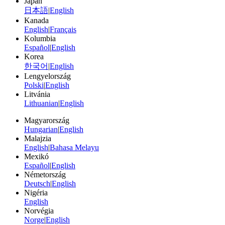
Japán
日本語
|
English
Kanada
English
|
Français
Kolumbia
Español
|
English
Korea
한국어
|
English
Lengyelország
Polski
|
English
Litvánia
Lithuanian
|
English
Magyarország
Hungarian
|
English
Malajzia
English
|
Bahasa Melayu
Mexikó
Español
|
English
Németország
Deutsch
|
English
Nigéria
English
Norvégia
Norge
|
English