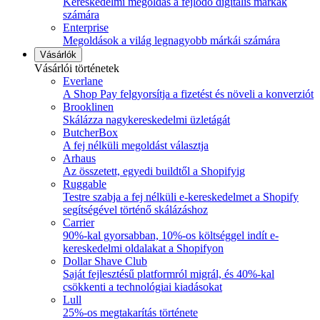
Kereskedelmi megoldás a fejlődő digitális márkák
számára
Enterprise
Megoldások a világ legnagyobb márkái számára
Vásárlók
Vásárlói történetek
Everlane
A Shop Pay felgyorsítja a fizetést és növeli a konverziót
Brooklinen
Skálázza nagykereskedelmi üzletágát
ButcherBox
A fej nélküli megoldást választja
Arhaus
Az összetett, egyedi buildtől a Shopifyig
Ruggable
Testre szabja a fej nélküli e-kereskedelmet a Shopify
segítségével történő skálázáshoz
Carrier
90%-kal gyorsabban, 10%-os költséggel indít e-
kereskedelmi oldalakat a Shopifyon
Dollar Shave Club
Saját fejlesztésű platformról migrál, és 40%-kal
csökkenti a technológiai kiadásokat
Lull
25%-os megtakarítás története