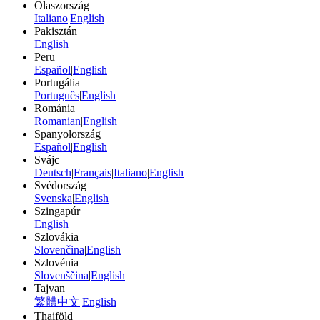
Olaszország
Italiano
|
English
Pakisztán
English
Peru
Español
|
English
Portugália
Português
|
English
Románia
Romanian
|
English
Spanyolország
Español
|
English
Svájc
Deutsch
|
Français
|
Italiano
|
English
Svédország
Svenska
|
English
Szingapúr
English
Szlovákia
Slovenčina
|
English
Szlovénia
Slovenščina
|
English
Tajvan
繁體中文
|
English
Thaiföld