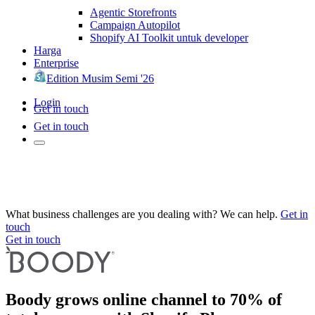
Agentic Storefronts
Campaign Autopilot
Shopify AI Toolkit untuk developer
Harga
Enterprise
Edition Musim Semi '26
Login
Get in touch
Get in touch
What business challenges are you dealing with? We can help.
Get in
touch
Get in touch
Boody grows online channel to 70% of