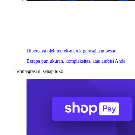
Dipercaya oleh merek-merek perusahaan besar
Berapa pun ukuran, kompleksitas, atau ambisi Anda.
Terintegrasi di setiap toko