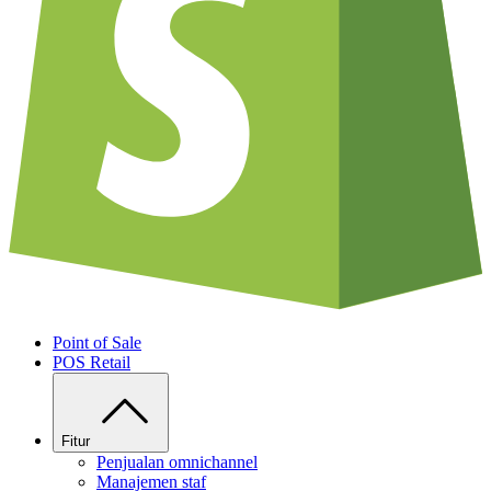
Point of Sale
POS Retail
Fitur
Penjualan omnichannel
Manajemen staf