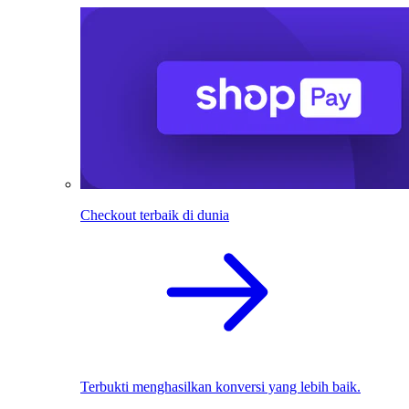
Checkout terbaik di dunia
Terbukti menghasilkan konversi yang lebih baik.