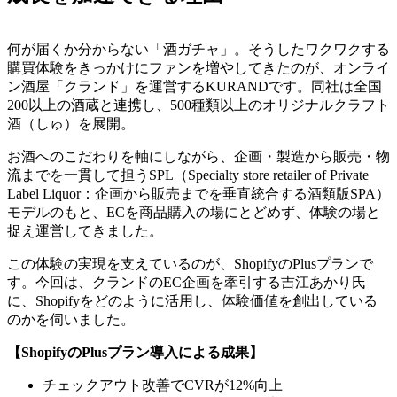
何が届くか分からない「酒ガチャ」。そうしたワクワクする
購買体験をきっかけにファンを増やしてきたのが、オンライ
ン酒屋「クランド」を運営するKURANDです。同社は全国
200以上の酒蔵と連携し、500種類以上のオリジナルクラフト
酒（しゅ）を展開。
お酒へのこだわりを軸にしながら、企画・製造から販売・物
流までを一貫して担うSPL（Specialty store retailer of Private
Label Liquor：企画から販売までを垂直統合する酒類版SPA）
モデルのもと、ECを商品購入の場にとどめず、体験の場と
捉え運営してきました。
この体験の実現を支えているのが、ShopifyのPlusプランで
す。今回は、クランドのEC企画を牽引する吉江あかり氏
に、Shopifyをどのように活用し、体験価値を創出している
のかを伺いました。
【ShopifyのPlusプラン導入による成果】
チェックアウト改善でCVRが12%向上