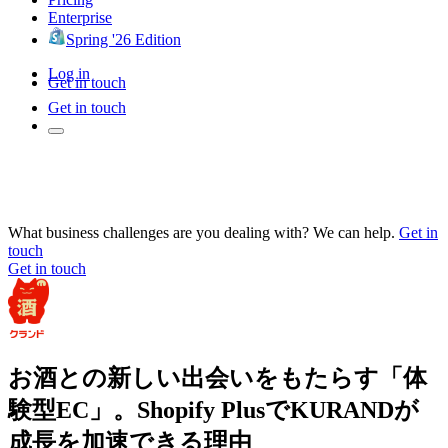
Enterprise
Spring '26 Edition
Log in
Get in touch
Get in touch
What business challenges are you dealing with? We can help.
Get in
touch
Get in touch
お酒との新しい出会いをもたらす「体
験型EC」。Shopify PlusでKURANDが
成長を加速できる理由