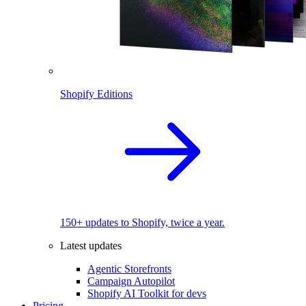
Shopify Editions
150+ updates to Shopify, twice a year.
Latest updates
Agentic Storefronts
Campaign Autopilot
Shopify AI Toolkit for devs
Pricing