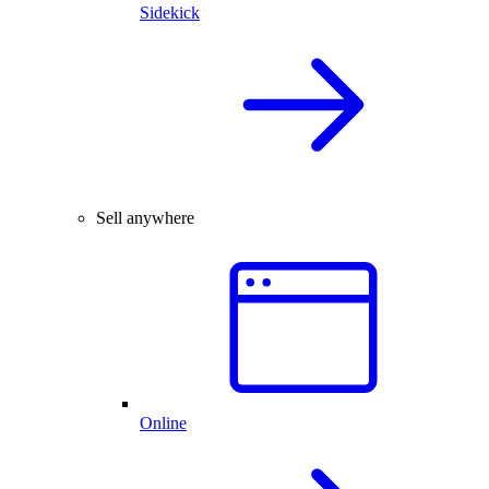
Sidekick
Sell anywhere
Online