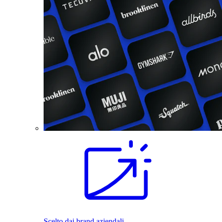
Scelto dai brand aziendali