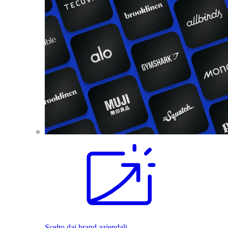
Scelto dai brand aziendali