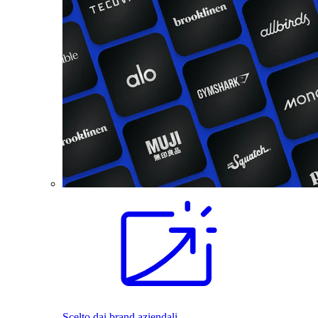
Scelto dai brand aziendali