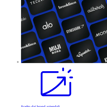
Scelto dai brand aziendali