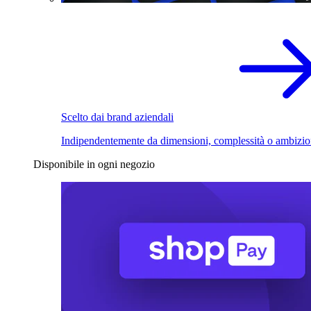
Scelto dai brand aziendali
Indipendentemente da dimensioni, complessità o ambizio
Disponibile in ogni negozio