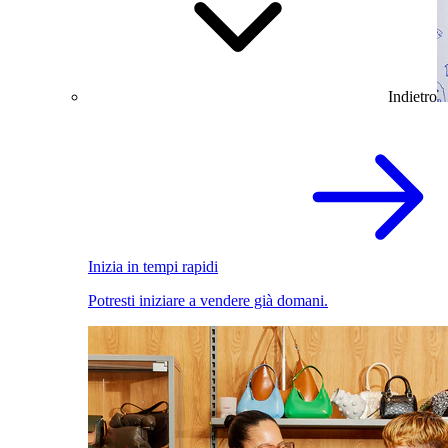
Indietro
Inizia in tempi rapidi
Potresti iniziare a vendere già domani.