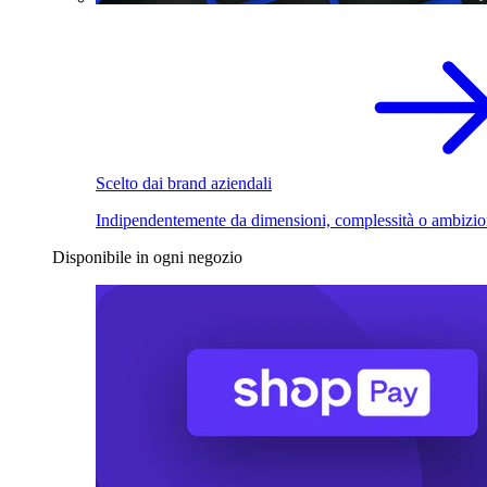
Scelto dai brand aziendali
Indipendentemente da dimensioni, complessità o ambizio
Disponibile in ogni negozio