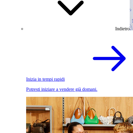
Indietro
Inizia in tempi rapidi
Potresti iniziare a vendere già domani.