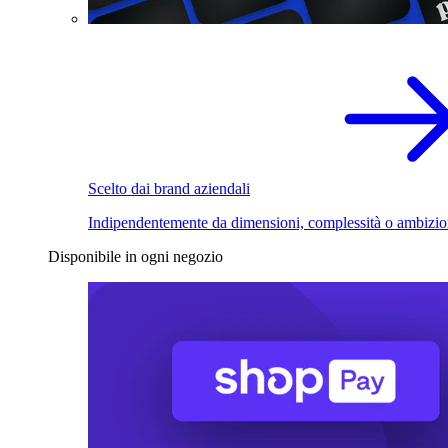
Scelto dai brand aziendali
Indipendentemente da dimensioni, complessità o ambizio
Disponibile in ogni negozio