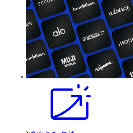
Scelto dai brand aziendali