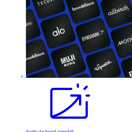
Scelto dai brand aziendali