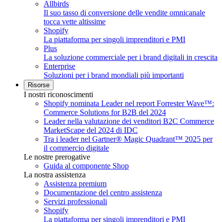
Allbirds
Il suo tasso di conversione delle vendite omnicanale
tocca vette altissime
Shopify
La piattaforma per singoli imprenditori e PMI
Plus
La soluzione commerciale per i brand digitali in crescita
Enterprise
Soluzioni per i brand mondiali più importanti
Risorse
I nostri riconoscimenti
Shopify nominata Leader nel report Forrester Wave™:
Commerce Solutions for B2B del 2024
Leader nella valutazione dei venditori B2C Commerce
MarketScape del 2024 di IDC
Tra i leader nel Gartner® Magic Quadrant™ 2025 per
il commercio digitale
Le nostre prerogative
Guida al componente Shop
La nostra assistenza
Assistenza premium
Documentazione del centro assistenza
Servizi professionali
Shopify
La piattaforma per singoli imprenditori e PMI