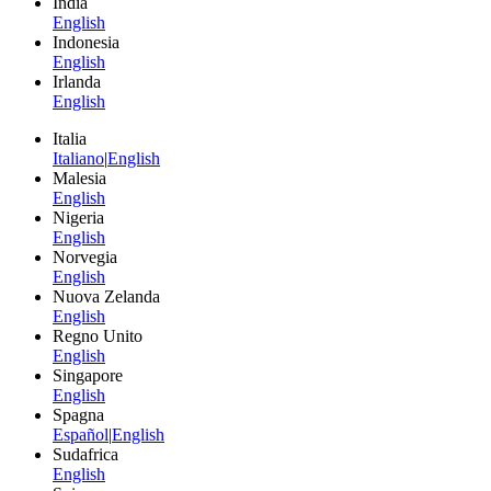
India
English
Indonesia
English
Irlanda
English
Italia
Italiano
|
English
Malesia
English
Nigeria
English
Norvegia
English
Nuova Zelanda
English
Regno Unito
English
Singapore
English
Spagna
Español
|
English
Sudafrica
English