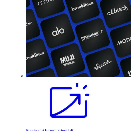
Scelto dai brand aziendali