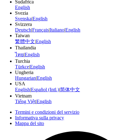
Sudafrica
English
Svezia
Svenska
|
English
Svizzera
Deutsch
|
Français
|
Italiano
|
English
Taiwan
繁體中文
|
English
Thailandia
ไทย
|
English
Turchia
Türkçe
|
English
Ungheria
Hungarian
|
English
USA
English
|
Español (Intl.)
|
简体中文
Vietnam
Tiếng Việt
|
English
Termini e condizioni del servizio
Informativa sulla privacy
Mappa del sito