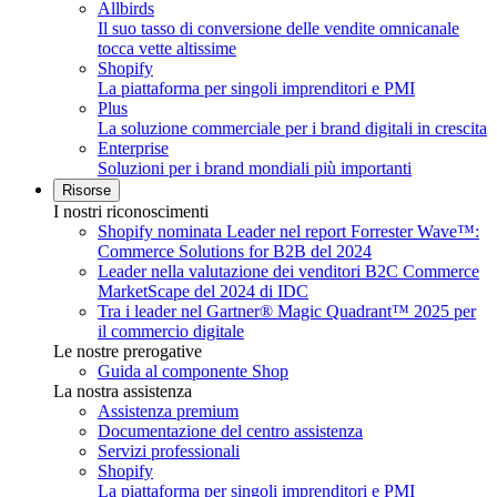
Allbirds
Il suo tasso di conversione delle vendite omnicanale
tocca vette altissime
Shopify
La piattaforma per singoli imprenditori e PMI
Plus
La soluzione commerciale per i brand digitali in crescita
Enterprise
Soluzioni per i brand mondiali più importanti
Risorse
I nostri riconoscimenti
Shopify nominata Leader nel report Forrester Wave™:
Commerce Solutions for B2B del 2024
Leader nella valutazione dei venditori B2C Commerce
MarketScape del 2024 di IDC
Tra i leader nel Gartner® Magic Quadrant™ 2025 per
il commercio digitale
Le nostre prerogative
Guida al componente Shop
La nostra assistenza
Assistenza premium
Documentazione del centro assistenza
Servizi professionali
Shopify
La piattaforma per singoli imprenditori e PMI