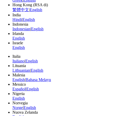
Greek
|
English
Hong Kong (RSA di)
繁體中文
|
English
India
Hindi
|
English
Indonesia
Indonesian
|
English
Irlanda
English
Israele
English
Italia
Italiano
|
English
Lituania
Lithuanian
|
English
Malesia
English
|
Bahasa Melayu
Messico
Español
|
English
Nigeria
English
Norvegia
Norge
|
English
Nuova Zelanda