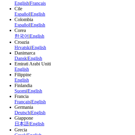
English
|
Français
Cile
Español
|
English
Colombia
Español
|
English
Corea
한국어
|
English
Croazia
Hrvatski
|
English
Danimarca
Dansk
|
English
Emirati Arabi Uniti
English
Filippine
English
Finlandia
Suomi
|
English
Francia
Français
|
English
Germania
Deutsch
|
English
Giappone
日本語
|
English
Grecia