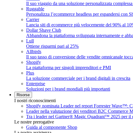
Il suo viaggio da una soluzione personalizzata complessa
Ruggable
Personalizza l’ecommerce headless per espandersi con S
Carrier
Lancia siti di ecommerce più velocemente del 90% al 10
Dollar Shave Club
Abbandona la piattaforma sviluppata internamente e abbat
Lull
Ottiene risparmi pari al 25%
Allbirds
Il suo tasso di conversione delle vendite omnicanale tocca
Shopify
La piattaforma per singoli imprenditori e PMI
Plus
La soluzione commerciale per i brand digitali in crescita
Enterprise
Soluzioni per i brand mondiali più importanti
Risorse
I nostri riconoscimenti
Shopify nominata Leader nel report Forrester Wave™: 
Leader nella valutazione dei venditori B2C Commerce 
Tra i leader nel Gartner® Magic Quadrant™ 2025 per il 
Le nostre prerogative
Guida al componente Shop
La nostra assistenza