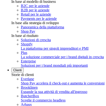
In base al modello di business
B2C per le aziende
B2B per le aziende
Retail per le aziende
Payments per le aziende
In base alla strategia di sviluppo
Panoramica della piattaforma
Shop Pay
In base al risultato
Soluzioni di crescita
Shopify
La piattaforma per singoli imprenditori e PMI
Plus
La soluzione commerciale per i brand digitali in crescita
Enterprise
Soluzioni per i brand mondiali più importanti
Clienti
Storie di clienti
Everlane
Shop Pay accelera il check-out e aumenta le conversioni
Brooklinen
Espande la sua attività di vendita all'ingrosso
ButcherBox
Sceglie il commercio headless
Arhaus