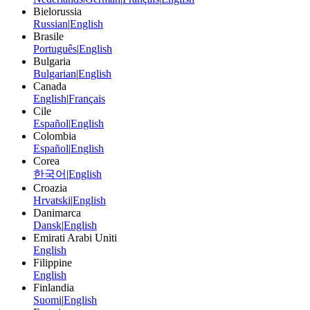
Bielorussia
Russian
|
English
Brasile
Português
|
English
Bulgaria
Bulgarian
|
English
Canada
English
|
Français
Cile
Español
|
English
Colombia
Español
|
English
Corea
한국어
|
English
Croazia
Hrvatski
|
English
Danimarca
Dansk
|
English
Emirati Arabi Uniti
English
Filippine
English
Finlandia
Suomi
|
English