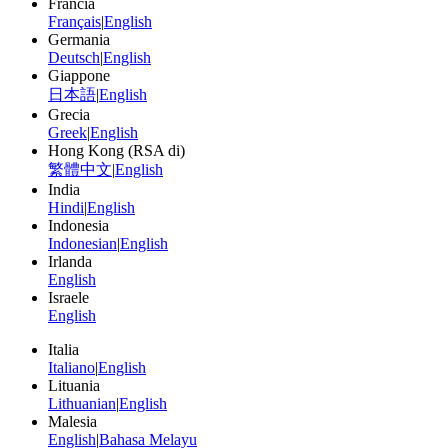
Francia
Français
|
English
Germania
Deutsch
|
English
Giappone
日本語
|
English
Grecia
Greek
|
English
Hong Kong (RSA di)
繁體中文
|
English
India
Hindi
|
English
Indonesia
Indonesian
|
English
Irlanda
English
Israele
English
Italia
Italiano
|
English
Lituania
Lithuanian
|
English
Malesia
English
|
Bahasa Melayu