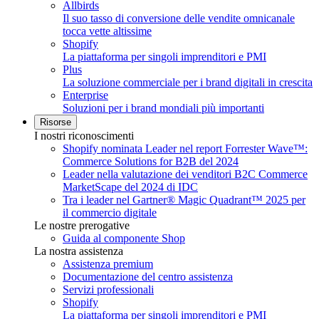
Allbirds
Il suo tasso di conversione delle vendite omnicanale
tocca vette altissime
Shopify
La piattaforma per singoli imprenditori e PMI
Plus
La soluzione commerciale per i brand digitali in crescita
Enterprise
Soluzioni per i brand mondiali più importanti
Risorse
I nostri riconoscimenti
Shopify nominata Leader nel report Forrester Wave™:
Commerce Solutions for B2B del 2024
Leader nella valutazione dei venditori B2C Commerce
MarketScape del 2024 di IDC
Tra i leader nel Gartner® Magic Quadrant™ 2025 per
il commercio digitale
Le nostre prerogative
Guida al componente Shop
La nostra assistenza
Assistenza premium
Documentazione del centro assistenza
Servizi professionali
Shopify
La piattaforma per singoli imprenditori e PMI