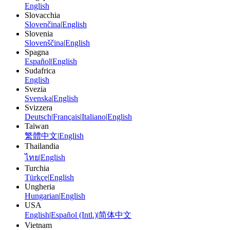
English
Slovacchia
Slovenčina
|
English
Slovenia
Slovenščina
|
English
Spagna
Español
|
English
Sudafrica
English
Svezia
Svenska
|
English
Svizzera
Deutsch
|
Français
|
Italiano
|
English
Taiwan
繁體中文
|
English
Thailandia
ไทย
|
English
Turchia
Türkçe
|
English
Ungheria
Hungarian
|
English
USA
English
|
Español (Intl.)
|
简体中文
Vietnam