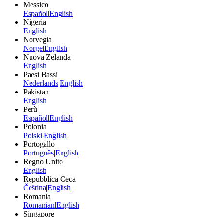
Messico
Español
|
English
Nigeria
English
Norvegia
Norge
|
English
Nuova Zelanda
English
Paesi Bassi
Nederlands
|
English
Pakistan
English
Perù
Español
|
English
Polonia
Polski
|
English
Portogallo
Português
|
English
Regno Unito
English
Repubblica Ceca
Čeština
|
English
Romania
Romanian
|
English
Singapore