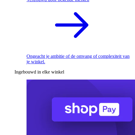
Ongeacht je ambitie of de omvang of complexiteit van
je winkel.
Ingebouwd in elke winkel