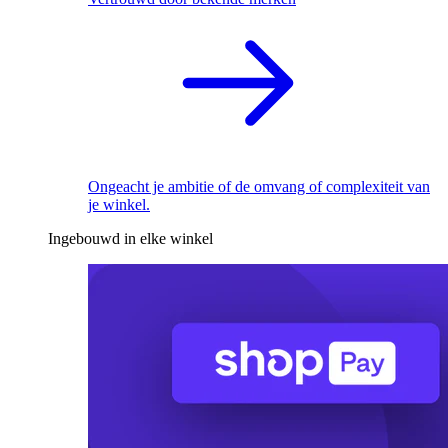
Ongeacht je ambitie of de omvang of complexiteit van
je winkel.
Ingebouwd in elke winkel