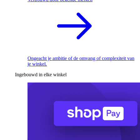
Ongeacht je ambitie of de omvang of complexiteit van
je winkel.
Ingebouwd in elke winkel