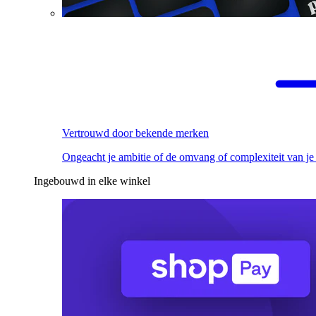
Vertrouwd door bekende merken
Ongeacht je ambitie of de omvang of complexiteit van je
Ingebouwd in elke winkel