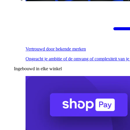
Vertrouwd door bekende merken
Ongeacht je ambitie of de omvang of complexiteit van je
Ingebouwd in elke winkel